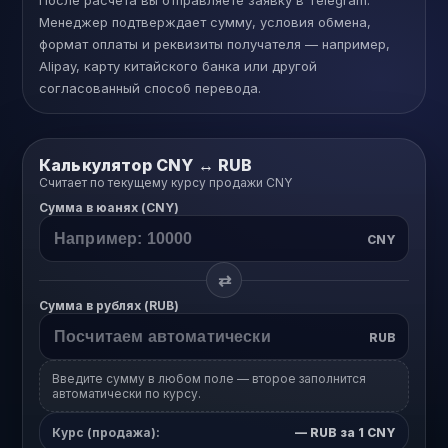
После расчёта вы отправляете заявку в Telegram.
Менеджер подтверждает сумму, условия обмена,
формат оплаты и реквизиты получателя — например,
Alipay, карту китайского банка или другой
согласованный способ перевода.
Калькулятор CNY ↔ RUB
Считает по текущему курсу продажи CNY
Сумма в юанях (CNY)
CNY
⇄
Сумма в рублях (RUB)
RUB
Введите сумму в любом поле — второе заполнится
автоматически по курсу.
Курс (продажа):
—
RUB за 1 CNY