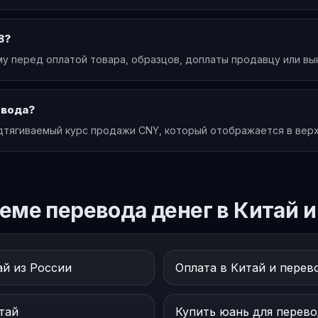
8?
у перед оплатой товара, образцов, доплаты продавцу или выку
евода?
дтягиваемый курс продажи CNY, который отображается в верх
еме перевода денег в Китай и
ай из России
Оплата в Китай и перев
тай
Купить юань для перевод