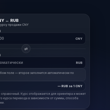
NY ↔ RUB
курсу продажи CNY
)
CNY
⇄
)
RUB
бом поле — второе заполнится автоматически по
—
RUB за 1 CNY
 справочный. Курс отображается для ориентира и может
го курса перевода в зависимости от суммы, способа
ки.