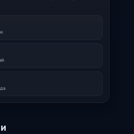
и.
ай.
да.
ии