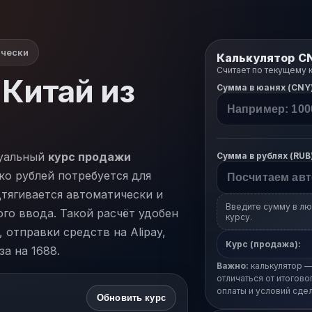
ически
Калькулятор C
Считает по текущему 
 Китай из
Сумма в юанях (CNY
туальный
курс продажи
Сумма в рублях (RUB
ко рублей потребуется для
дтягивается автоматически и
Введите сумму в лю
ого ввода. Такой расчёт удобен
курсу.
 отправки средств на Alipay,
Курс (продажа):
за на 1688.
Важно:
калькулятор —
отличаться от итогово
оплаты и условий сдел
Обновить курс