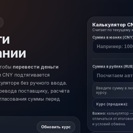
Калькулятор C
Считает по текущему 
ги
Сумма в юанях (CNY
ании
чтобы
перевести деньги
Сумма в рублях (RUB
и CNY подтягивается
уляторе без ручного ввода.
Введите сумму в лю
ревода поставщику, расчёта
курсу.
огласования суммы перед
Курс (продажа):
Важно:
калькулятор —
отличаться от итогово
и условий обмена.
Обновить курс