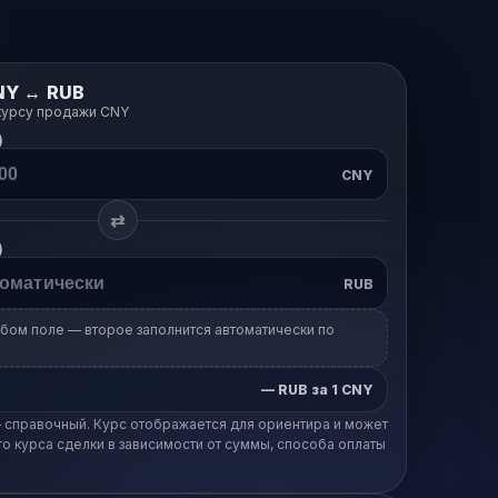
NY ↔ RUB
курсу продажи CNY
)
CNY
⇄
)
RUB
бом поле — второе заполнится автоматически по
—
RUB за 1 CNY
 справочный. Курс отображается для ориентира и может
го курса сделки в зависимости от суммы, способа оплаты