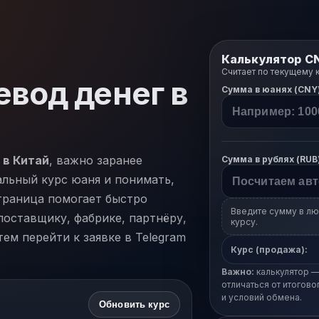
Калькулятор C
Считает по текущему 
вод денег в
Сумма в юанях (CNY
 в Китай
, важно заранее
Сумма в рублях (RUB
альный курс юаня и понимать,
траница помогает быстро
Введите сумму в лю
оставщику, фабрике, партнёру,
курсу.
тем перейти к заявке в Telegram
Курс (продажа):
Важно:
калькулятор —
отличаться от итогово
и условий обмена.
Обновить курс