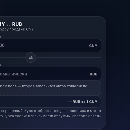
NY ↔ RUB
курсу продажи CNY
)
CNY
⇄
)
RUB
бом поле — второе заполнится автоматически по
—
RUB за 1 CNY
 справочный. Курс отображается для ориентира и может
го курса сделки в зависимости от суммы, способа оплаты